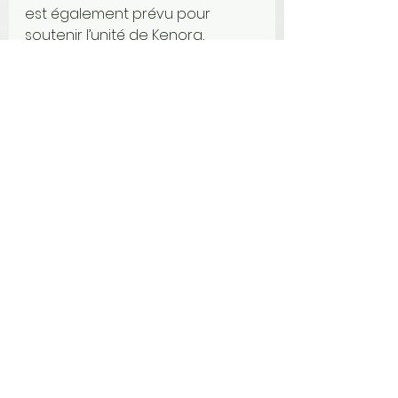
est également prévu pour 
soutenir l’unité de Kenora, 
incluant la création d’un centre 
d’hébergement spécialisé et 
l’ajout de ressources dédiées à 
l’accompagnement des jeunes 
en transition.
Selon 
Greg Rickford
, cette 
initiative répond directement 
aux besoins exprimés dans le 
nord-ouest ontarien, en offrant 
des services adaptés et 
sensibles aux traumatismes.
Les autorités rappellent que la 
traite sexuelle demeure la 
forme la plus répandue au 
Canada, avec un âge moyen de 