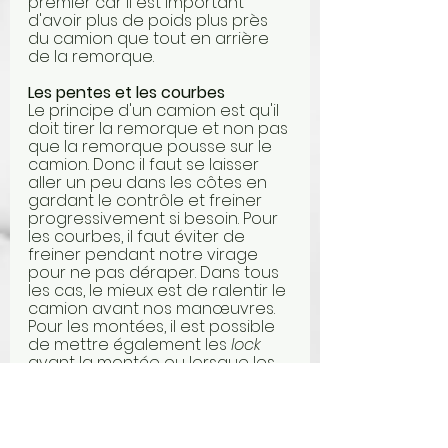
premier car il est important 
d'avoir plus de poids plus près 
du camion que tout en arrière 
de la remorque. 
Les pentes et les courbes
Le principe d'un camion est qu'il 
doit tirer la remorque et non pas 
que la remorque pousse sur le 
camion. Donc il faut se laisser 
aller un peu dans les côtes en 
gardant le contrôle et freiner 
progressivement si besoin. Pour 
les courbes, il faut éviter de 
freiner pendant notre virage 
pour ne pas déraper. Dans tous 
les cas, le mieux est de ralentir le 
camion avant nos manœuvres. 
Pour les montées, il est possible 
de mettre également les 
lock
avant la montée ou lorsque les 
roues sont immobiles. Mettre les 
lock
 pendant que les roues 
tournent encore peux 
engendrer des bris mécaniques. 