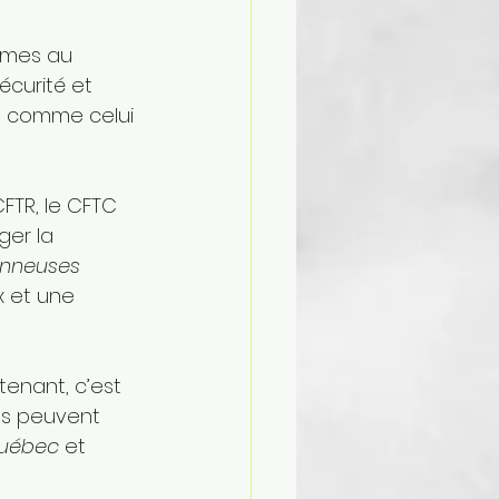
mmes au 
écurité et 
t comme celui 
TR, le CFTC 
ger la 
nneuses 
 et une 
tenant, c’est 
les peuvent 
uébec
 et 