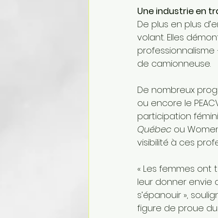
Une industrie en 
De plus en plus d’
volant. Elles démon
professionnalisme 
de camionneuse.
De nombreux progr
ou encore le PEACV
participation fém
Québec
 ou Women'
visibilité à ces prof
« Les femmes ont to
leur donner envie d
s’épanouir », soulig
figure de proue du