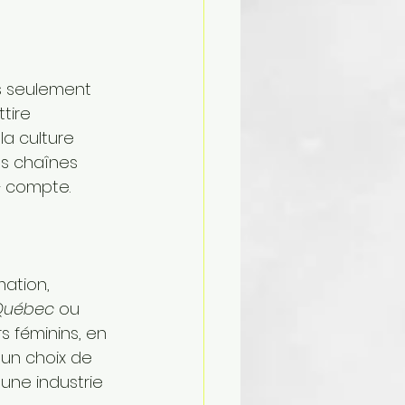
s seulement 
tire 
a culture 
es chaînes 
 compte.
mation, 
Québec
 ou 
rs féminins, en 
 un choix de 
 une industrie 