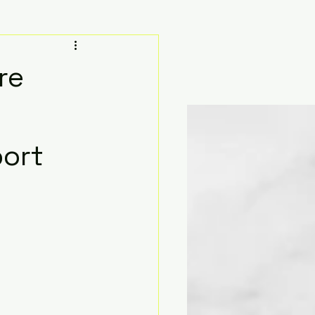
re
port