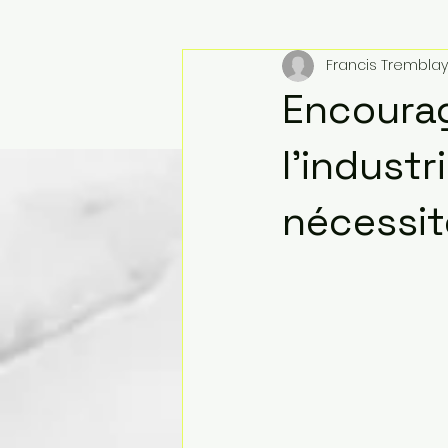
Francis Tremblay
Encourag
l’indust
nécessit