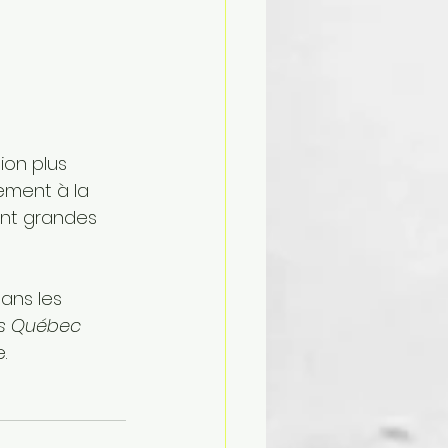
ion plus 
ement à la 
ont grandes 
ans les 
s Québec
.