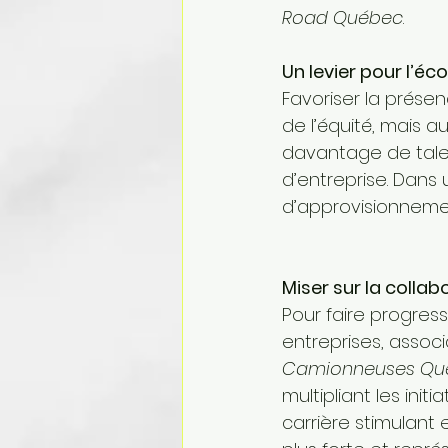
Road Québec
.
Un levier pour l’éc
Favoriser la prés
de l’équité, mais au
davantage de talen
d’entreprise. Dans
d’approvisionnem
Miser sur la collabo
Pour faire progresse
entreprises, assoc
Camionneuses Qu
multipliant les ini
carrière stimulant 