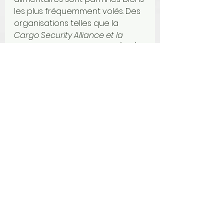
les plus fréquemment volés. Des 
organisations telles que la 
Cargo Security Alliance et la 
Trucking Security Program (TSP) 
de l'American Trucking 
Associations
 travaillent pour 
renforcer la sécurité dans le 
secteur du transport routier et 
réduire l'incidence des vols de 
cargaison.
**À noter que les expériences 
peuvent être différentes pour 
chaque personne. Nous vous 
invitons à toujours rester 
prudent(es) et alertes où que 
ce soit. 