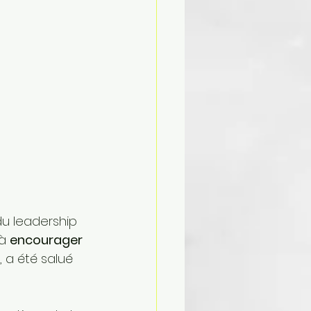
du leadership 
à 
encourager 
 a été salué 