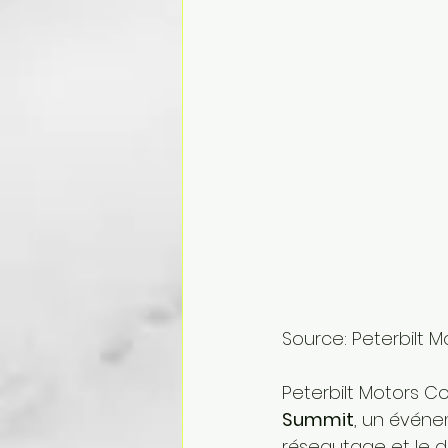
Source: Peterbilt
Peterbilt Motors C
Summit
, un événe
réseautage et le d