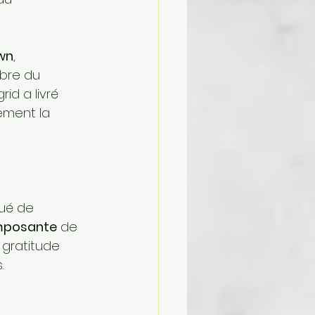
own
, 
bre du 
id a livré 
tement la 
ué de 
mposante
 de 
gratitude 
.