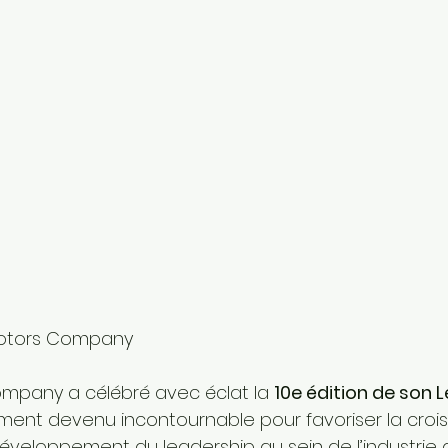
 Motors Company
ompany a célébré avec éclat la 
10e édition de son 
ment devenu incontournable pour favoriser la crois
éveloppement du leadership au sein de l’industrie 