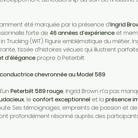
tamment été marquée par la présence d’
Ingrid Br
sionnelle forte de 
46 années d’expérience
 et mem
 Trucking (WIT). Figure emblématique du métier, Ingr
rante, tissée d’histoires vécues qui illustrent parfai
 et d’élégance
 propre à Peterbilt.
conductrice chevronnée au Model 589
’un 
Peterbilt 589 rouge
, Ingrid Brown n’a pas manq
audacieux
, le 
confort exceptionnel
 et la 
présence i
oute. Ses témoignages, empreints de passion et de 
 ont profondément résonné auprès des participants