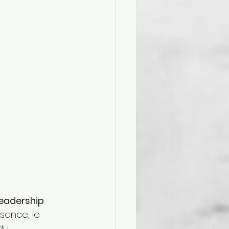
Leadership 
sance, le 
du 